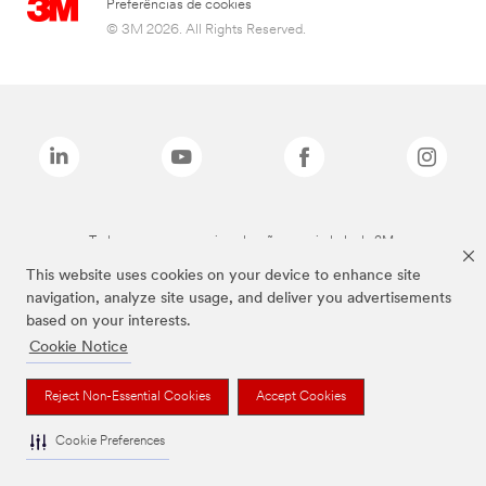
Preferências de cookies
© 3M 2026. All Rights Reserved.
Todas as marcas mencionadas são propriedade da 3M.
This website uses cookies on your device to enhance site
navigation, analyze site usage, and deliver you advertisements
based on your interests.
Cookie Notice
Reject Non-Essential Cookies
Accept Cookies
Cookie Preferences