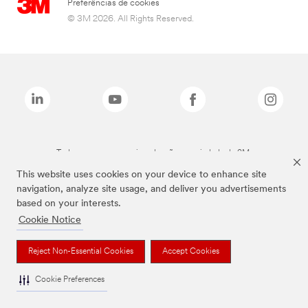
Preferências de cookies
© 3M 2026. All Rights Reserved.
Todas as marcas mencionadas são propriedade da 3M.
This website uses cookies on your device to enhance site
navigation, analyze site usage, and deliver you advertisements
based on your interests.
Cookie Notice
Reject Non-Essential Cookies
Accept Cookies
Cookie Preferences