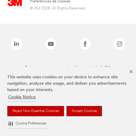
Preferências de cookies
© 3M 2026. All Rights Reserved.
Todas as marcas mencionadas são propriedade da 3M.
This website uses cookies on your device to enhance site
navigation, analyze site usage, and deliver you advertisements
based on your interests.
Cookie Notice
Reject Non-Essential Cookies
Accept Cookies
Cookie Preferences