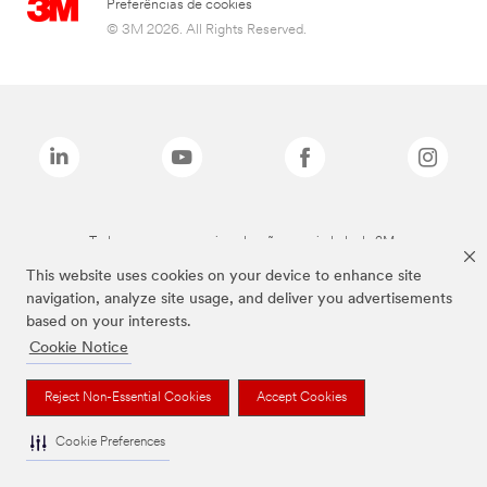
Preferências de cookies
© 3M 2026. All Rights Reserved.
Todas as marcas mencionadas são propriedade da 3M.
This website uses cookies on your device to enhance site
navigation, analyze site usage, and deliver you advertisements
based on your interests.
Cookie Notice
Reject Non-Essential Cookies
Accept Cookies
Cookie Preferences