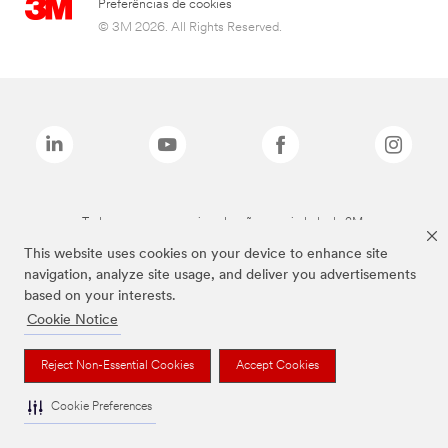
Preferências de cookies
© 3M 2026. All Rights Reserved.
Todas as marcas mencionadas são propriedade da 3M.
This website uses cookies on your device to enhance site
navigation, analyze site usage, and deliver you advertisements
based on your interests.
Cookie Notice
Reject Non-Essential Cookies
Accept Cookies
Cookie Preferences