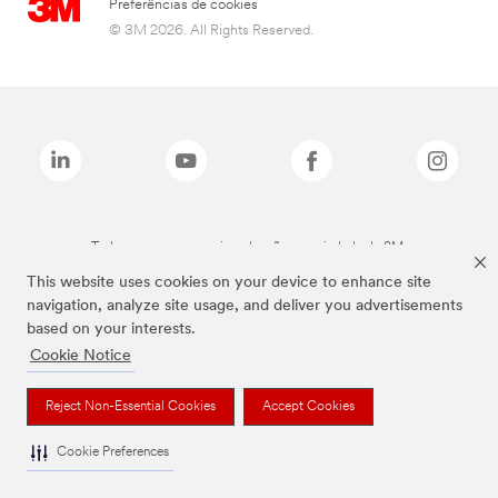
Preferências de cookies
© 3M 2026. All Rights Reserved.
Todas as marcas mencionadas são propriedade da 3M.
This website uses cookies on your device to enhance site
navigation, analyze site usage, and deliver you advertisements
based on your interests.
Cookie Notice
Reject Non-Essential Cookies
Accept Cookies
Cookie Preferences