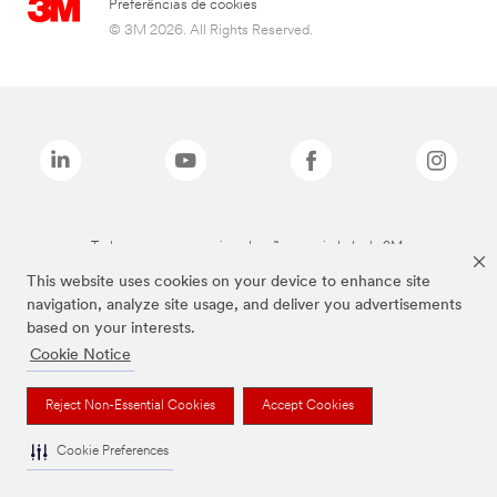
Preferências de cookies
© 3M 2026. All Rights Reserved.
Todas as marcas mencionadas são propriedade da 3M.
This website uses cookies on your device to enhance site
navigation, analyze site usage, and deliver you advertisements
based on your interests.
Cookie Notice
Reject Non-Essential Cookies
Accept Cookies
Cookie Preferences