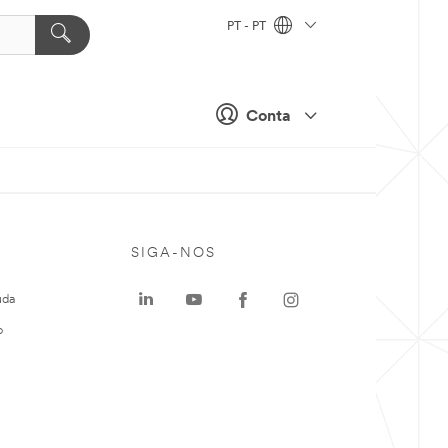
PT - PT
Conta
SIGA-NOS
uda
o