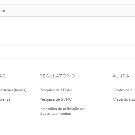
AS
REGULATÓRIO
AJUDA
otícias (Inglês)
Pesquisa de FDSM
Centro de aj
prensa
Pesquisa de SVHC
Mapa do siti
Instruções de utilização do
dispositivo médico