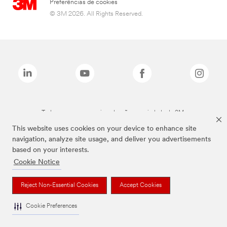
Preferências de cookies
© 3M 2026. All Rights Reserved.
Todas as marcas mencionadas são propriedade da 3M.
This website uses cookies on your device to enhance site
navigation, analyze site usage, and deliver you advertisements
based on your interests.
Cookie Notice
Reject Non-Essential Cookies
Accept Cookies
Cookie Preferences