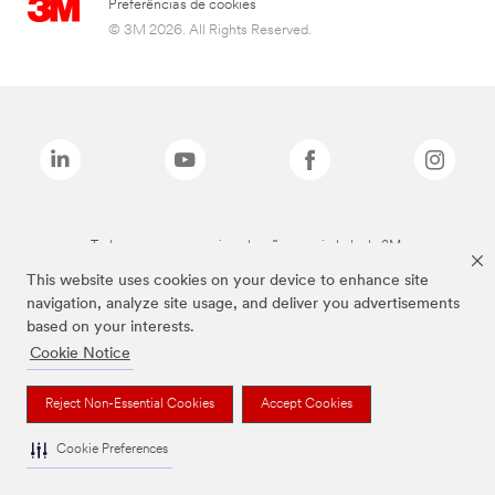
Preferências de cookies
© 3M 2026. All Rights Reserved.
Todas as marcas mencionadas são propriedade da 3M.
This website uses cookies on your device to enhance site
navigation, analyze site usage, and deliver you advertisements
based on your interests.
Cookie Notice
Reject Non-Essential Cookies
Accept Cookies
Cookie Preferences