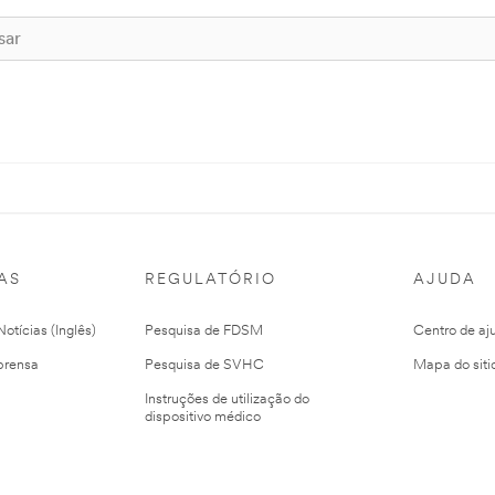
AS
REGULATÓRIO
AJUDA
otícias (Inglês)
Pesquisa de FDSM
Centro de aj
prensa
Pesquisa de SVHC
Mapa do siti
Instruções de utilização do
dispositivo médico