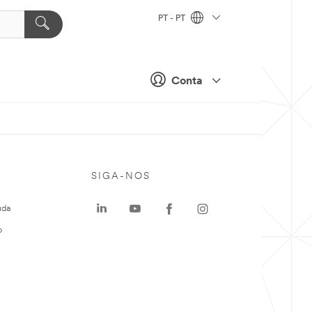
PT - PT
Conta
SIGA-NOS
uda
o