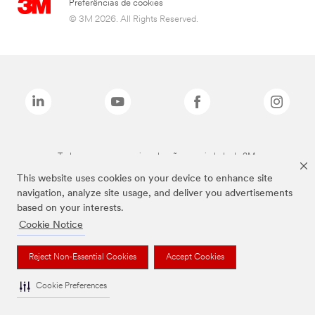
Preferências de cookies
© 3M 2026. All Rights Reserved.
Todas as marcas mencionadas são propriedade da 3M.
This website uses cookies on your device to enhance site
navigation, analyze site usage, and deliver you advertisements
based on your interests.
Cookie Notice
Reject Non-Essential Cookies
Accept Cookies
Cookie Preferences