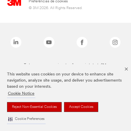
Preferências de cookies
© 3M 2026. All Rights Reserved.
Todas as marcas mencionadas são propriedade da 3M.
This website uses cookies on your device to enhance site
navigation, analyze site usage, and deliver you advertisements
based on your interests.
Cookie Notice
Reject Non-Essential Cookies
Accept Cookies
Cookie Preferences