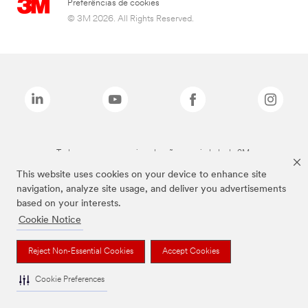
Preferências de cookies
© 3M 2026. All Rights Reserved.
Todas as marcas mencionadas são propriedade da 3M.
This website uses cookies on your device to enhance site
navigation, analyze site usage, and deliver you advertisements
based on your interests.
Cookie Notice
Reject Non-Essential Cookies
Accept Cookies
Cookie Preferences