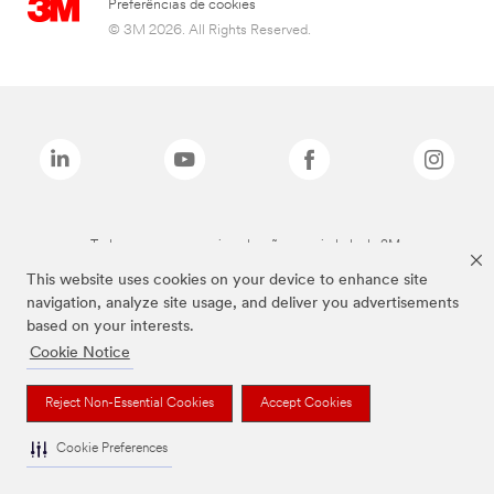
Preferências de cookies
© 3M 2026. All Rights Reserved.
Todas as marcas mencionadas são propriedade da 3M.
This website uses cookies on your device to enhance site
navigation, analyze site usage, and deliver you advertisements
based on your interests.
Cookie Notice
Reject Non-Essential Cookies
Accept Cookies
Cookie Preferences