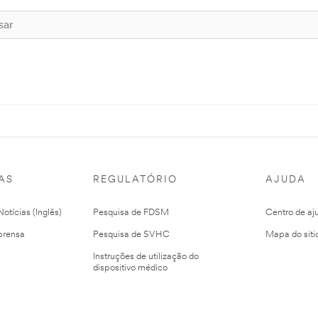
AS
REGULATÓRIO
AJUDA
otícias (Inglês)
Pesquisa de FDSM
Centro de aj
prensa
Pesquisa de SVHC
Mapa do siti
Instruções de utilização do
dispositivo médico