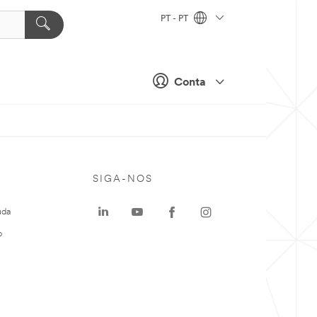
PT - PT
Conta
SIGA-NOS
uda
o