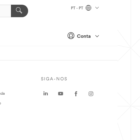
PT - PT
Conta
SIGA-NOS
uda
o