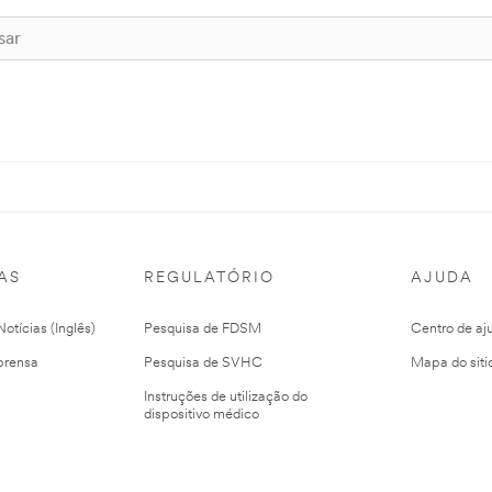
AS
REGULATÓRIO
AJUDA
otícias (Inglês)
Pesquisa de FDSM
Centro de aj
prensa
Pesquisa de SVHC
Mapa do siti
Instruções de utilização do
dispositivo médico