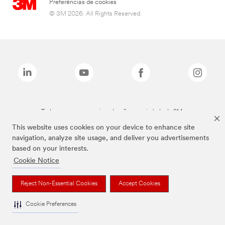
Preferências de cookies
© 3M 2026. All Rights Reserved.
Todas as marcas mencionadas são propriedade da 3M.
This website uses cookies on your device to enhance site
navigation, analyze site usage, and deliver you advertisements
based on your interests.
Cookie Notice
Reject Non-Essential Cookies
Accept Cookies
Cookie Preferences