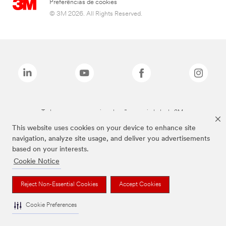
Preferências de cookies
© 3M 2026. All Rights Reserved.
Todas as marcas mencionadas são propriedade da 3M.
This website uses cookies on your device to enhance site
navigation, analyze site usage, and deliver you advertisements
based on your interests.
Cookie Notice
Reject Non-Essential Cookies
Accept Cookies
Cookie Preferences