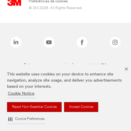
Preferências de cookies
© 3M 2026. All Rights Reserved.
Todas as marcas mencionadas são propriedade da 3M.
This website uses cookies on your device to enhance site
navigation, analyze site usage, and deliver you advertisements
based on your interests.
Cookie Notice
Reject Non-Essential Cookies
Accept Cookies
Cookie Preferences