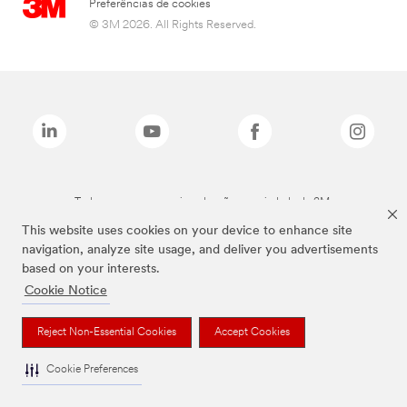
Preferências de cookies
© 3M 2026. All Rights Reserved.
Todas as marcas mencionadas são propriedade da 3M.
This website uses cookies on your device to enhance site
navigation, analyze site usage, and deliver you advertisements
based on your interests.
Cookie Notice
Reject Non-Essential Cookies
Accept Cookies
Cookie Preferences