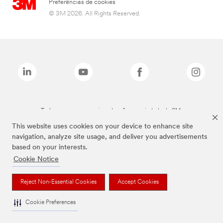
Preferências de cookies
© 3M 2026. All Rights Reserved.
Todas as marcas mencionadas são propriedade da 3M.
This website uses cookies on your device to enhance site
navigation, analyze site usage, and deliver you advertisements
based on your interests.
Cookie Notice
Reject Non-Essential Cookies
Accept Cookies
Cookie Preferences