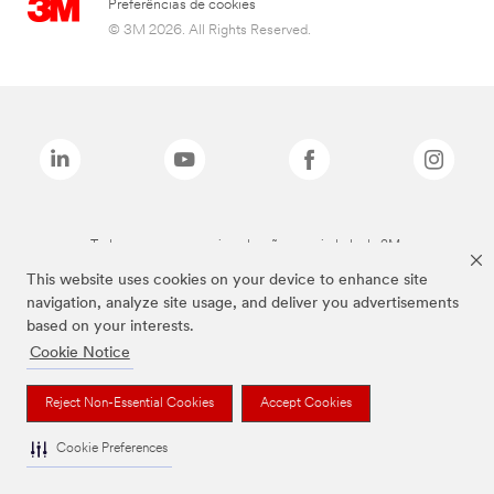
Preferências de cookies
© 3M 2026. All Rights Reserved.
Todas as marcas mencionadas são propriedade da 3M.
This website uses cookies on your device to enhance site
navigation, analyze site usage, and deliver you advertisements
based on your interests.
Cookie Notice
Reject Non-Essential Cookies
Accept Cookies
Cookie Preferences