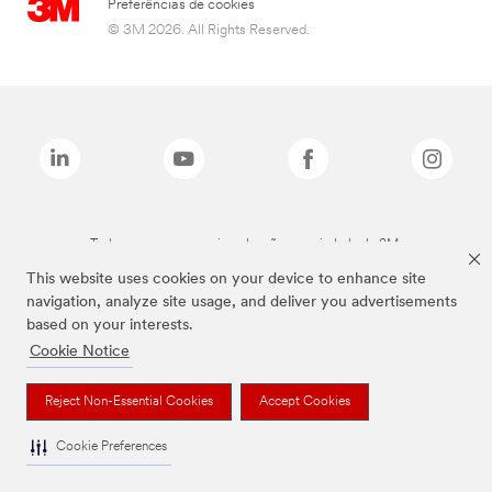
Preferências de cookies
© 3M 2026. All Rights Reserved.
Todas as marcas mencionadas são propriedade da 3M.
This website uses cookies on your device to enhance site
navigation, analyze site usage, and deliver you advertisements
based on your interests.
Cookie Notice
Reject Non-Essential Cookies
Accept Cookies
Cookie Preferences