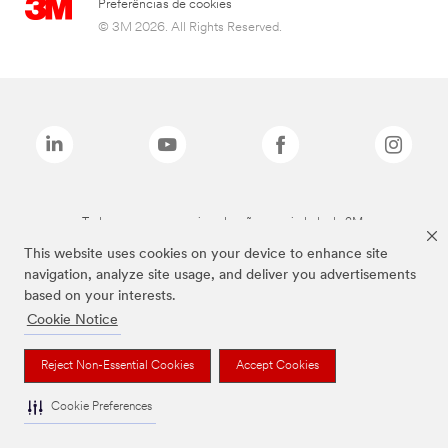
Preferências de cookies
© 3M 2026. All Rights Reserved.
Todas as marcas mencionadas são propriedade da 3M.
This website uses cookies on your device to enhance site
navigation, analyze site usage, and deliver you advertisements
based on your interests.
Cookie Notice
Reject Non-Essential Cookies
Accept Cookies
Cookie Preferences