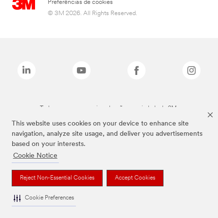
Preferências de cookies
© 3M 2026. All Rights Reserved.
Todas as marcas mencionadas são propriedade da 3M.
This website uses cookies on your device to enhance site
navigation, analyze site usage, and deliver you advertisements
based on your interests.
Cookie Notice
Reject Non-Essential Cookies
Accept Cookies
Cookie Preferences