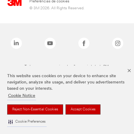
Preferências de cookies
© 3M 2026. All Rights Reserved.
Todas as marcas mencionadas são propriedade da 3M.
This website uses cookies on your device to enhance site
navigation, analyze site usage, and deliver you advertisements
based on your interests.
Cookie Notice
Reject Non-Essential Cookies
Accept Cookies
Cookie Preferences