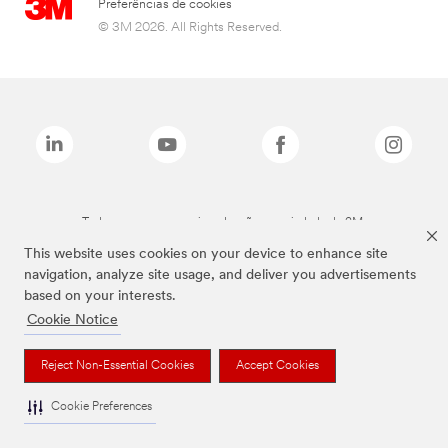
Preferências de cookies
© 3M 2026. All Rights Reserved.
Todas as marcas mencionadas são propriedade da 3M.
This website uses cookies on your device to enhance site
navigation, analyze site usage, and deliver you advertisements
based on your interests.
Cookie Notice
Reject Non-Essential Cookies
Accept Cookies
Cookie Preferences