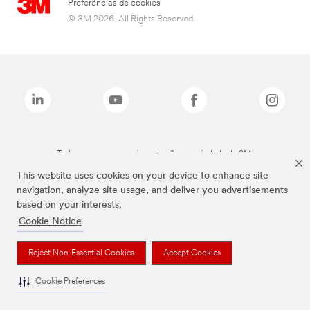
Preferências de cookies
© 3M 2026. All Rights Reserved.
Todas as marcas mencionadas são propriedade da 3M.
This website uses cookies on your device to enhance site
navigation, analyze site usage, and deliver you advertisements
based on your interests.
Cookie Notice
Reject Non-Essential Cookies
Accept Cookies
Cookie Preferences