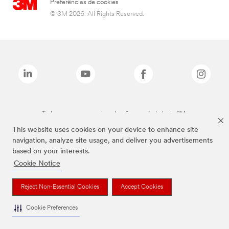
Preferências de cookies
© 3M 2026. All Rights Reserved.
Todas as marcas mencionadas são propriedade da 3M.
This website uses cookies on your device to enhance site
navigation, analyze site usage, and deliver you advertisements
based on your interests.
Cookie Notice
Reject Non-Essential Cookies
Accept Cookies
Cookie Preferences