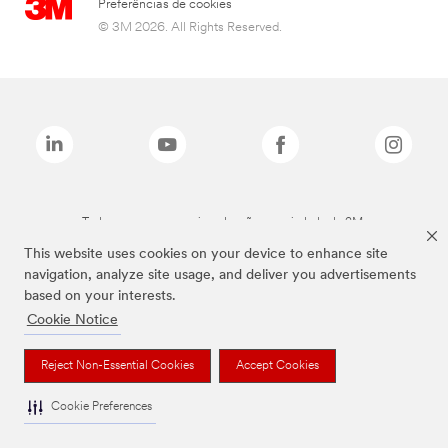
Preferências de cookies
© 3M 2026. All Rights Reserved.
Todas as marcas mencionadas são propriedade da 3M.
This website uses cookies on your device to enhance site
navigation, analyze site usage, and deliver you advertisements
based on your interests.
Cookie Notice
Reject Non-Essential Cookies
Accept Cookies
Cookie Preferences