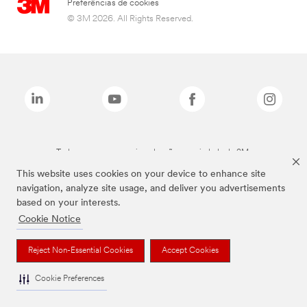
Preferências de cookies
© 3M 2026. All Rights Reserved.
Todas as marcas mencionadas são propriedade da 3M.
This website uses cookies on your device to enhance site
navigation, analyze site usage, and deliver you advertisements
based on your interests.
Cookie Notice
Reject Non-Essential Cookies
Accept Cookies
Cookie Preferences