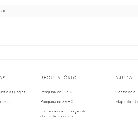
AS
REGULATÓRIO
AJUDA
otícias (Inglês)
Pesquisa de FDSM
Centro de aj
prensa
Pesquisa de SVHC
Mapa do siti
Instruções de utilização do
dispositivo médico