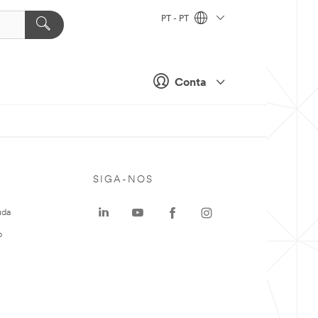
PT - PT
Conta
SIGA-NOS
uda
o