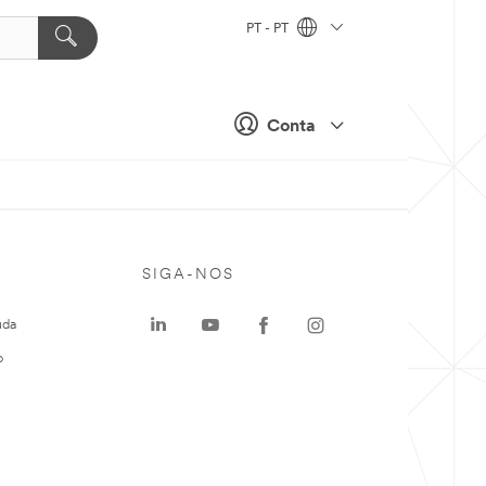
PT - PT
Conta
SIGA-NOS
uda
o