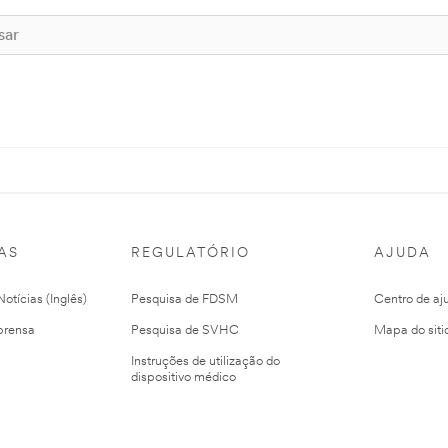
AS
REGULATÓRIO
AJUDA
otícias (Inglês)
Pesquisa de FDSM
Centro de aj
prensa
Pesquisa de SVHC
Mapa do siti
Instruções de utilização do
dispositivo médico