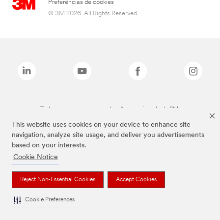
Preferências de cookies
© 3M 2026. All Rights Reserved.
Todas as marcas mencionadas são propriedade da 3M.
This website uses cookies on your device to enhance site
navigation, analyze site usage, and deliver you advertisements
based on your interests.
Cookie Notice
Reject Non-Essential Cookies
Accept Cookies
Cookie Preferences