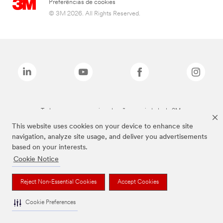
Preferências de cookies
© 3M 2026. All Rights Reserved.
Todas as marcas mencionadas são propriedade da 3M.
This website uses cookies on your device to enhance site
navigation, analyze site usage, and deliver you advertisements
based on your interests.
Cookie Notice
Reject Non-Essential Cookies
Accept Cookies
Cookie Preferences