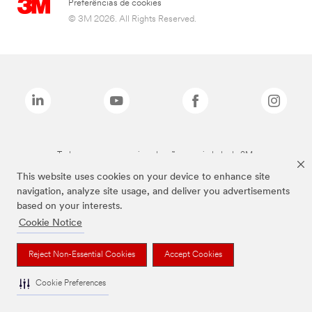
Preferências de cookies
© 3M 2026. All Rights Reserved.
Todas as marcas mencionadas são propriedade da 3M.
This website uses cookies on your device to enhance site
navigation, analyze site usage, and deliver you advertisements
based on your interests.
Cookie Notice
Reject Non-Essential Cookies
Accept Cookies
Cookie Preferences