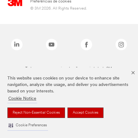
Preferências de cookies
© 3M 2026. All Rights Reserved.
Todas as marcas mencionadas são propriedade da 3M.
This website uses cookies on your device to enhance site
navigation, analyze site usage, and deliver you advertisements
based on your interests.
Cookie Notice
Reject Non-Essential Cookies
Accept Cookies
Cookie Preferences