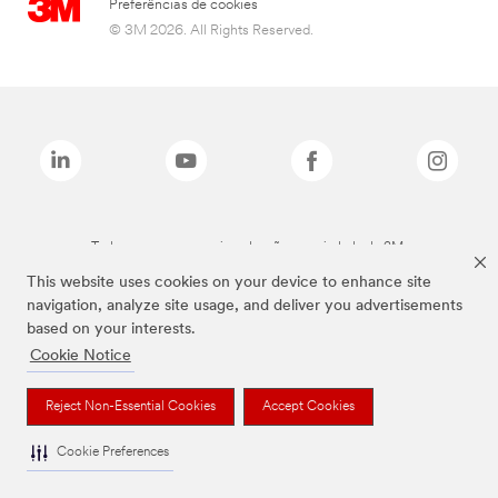
Preferências de cookies
© 3M 2026. All Rights Reserved.
Todas as marcas mencionadas são propriedade da 3M.
This website uses cookies on your device to enhance site
navigation, analyze site usage, and deliver you advertisements
based on your interests.
Cookie Notice
Reject Non-Essential Cookies
Accept Cookies
Cookie Preferences