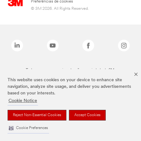
Preferências de cookies
© 3M 2026. All Rights Reserved.
Todas as marcas mencionadas são propriedade da 3M.
This website uses cookies on your device to enhance site
navigation, analyze site usage, and deliver you advertisements
based on your interests.
Cookie Notice
Reject Non-Essential Cookies
Accept Cookies
Cookie Preferences