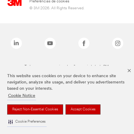
Preferências de cookies
© 3M 2026. All Rights Reserved.
Todas as marcas mencionadas são propriedade da 3M.
This website uses cookies on your device to enhance site
navigation, analyze site usage, and deliver you advertisements
based on your interests.
Cookie Notice
Reject Non-Essential Cookies
Accept Cookies
Cookie Preferences