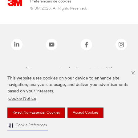
Preferências de cookies
© 3M 2026. All Rights Reserved.
Todas as marcas mencionadas são propriedade da 3M.
This website uses cookies on your device to enhance site
navigation, analyze site usage, and deliver you advertisements
based on your interests.
Cookie Notice
Reject Non-Essential Cookies
Accept Cookies
Cookie Preferences