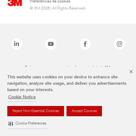
Preferências de cookies
© 3M 2026. All Rights Reserved.
Todas as marcas mencionadas são propriedade da 3M.
This website uses cookies on your device to enhance site
navigation, analyze site usage, and deliver you advertisements
based on your interests.
Cookie Notice
Reject Non-Essential Cookies
Accept Cookies
Cookie Preferences