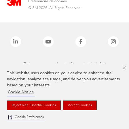
Preferências de cookies
© 3M 2026. All Rights Reserved.
Todas as marcas mencionadas são propriedade da 3M.
This website uses cookies on your device to enhance site
navigation, analyze site usage, and deliver you advertisements
based on your interests.
Cookie Notice
Reject Non-Essential Cookies
Accept Cookies
Cookie Preferences