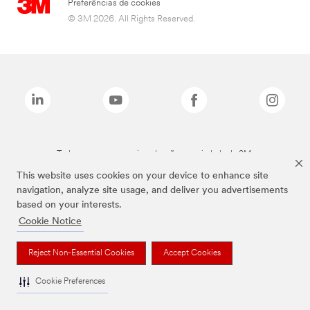
Preferências de cookies
© 3M 2026. All Rights Reserved.
Todas as marcas mencionadas são propriedade da 3M.
This website uses cookies on your device to enhance site
navigation, analyze site usage, and deliver you advertisements
based on your interests.
Cookie Notice
Reject Non-Essential Cookies
Accept Cookies
Cookie Preferences