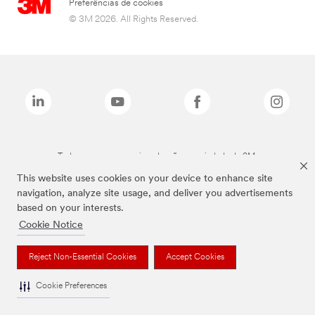
Preferências de cookies
© 3M 2026. All Rights Reserved.
Todas as marcas mencionadas são propriedade da 3M.
This website uses cookies on your device to enhance site
navigation, analyze site usage, and deliver you advertisements
based on your interests.
Cookie Notice
Reject Non-Essential Cookies
Accept Cookies
Cookie Preferences