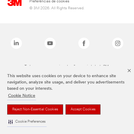
Preferências de cookies
© 3M 2026. All Rights Reserved.
Todas as marcas mencionadas são propriedade da 3M.
This website uses cookies on your device to enhance site
navigation, analyze site usage, and deliver you advertisements
based on your interests.
Cookie Notice
Reject Non-Essential Cookies
Accept Cookies
Cookie Preferences