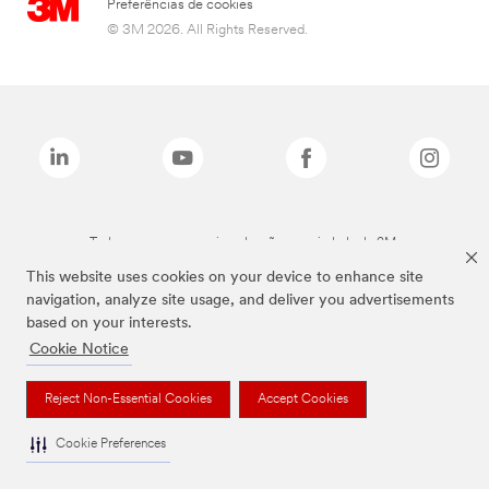
Preferências de cookies
© 3M 2026. All Rights Reserved.
Todas as marcas mencionadas são propriedade da 3M.
This website uses cookies on your device to enhance site
navigation, analyze site usage, and deliver you advertisements
based on your interests.
Cookie Notice
Reject Non-Essential Cookies
Accept Cookies
Cookie Preferences