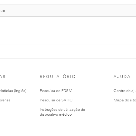
AS
REGULATÓRIO
AJUDA
otícias (Inglês)
Pesquisa de FDSM
Centro de aj
prensa
Pesquisa de SVHC
Mapa do siti
Instruções de utilização do
dispositivo médico