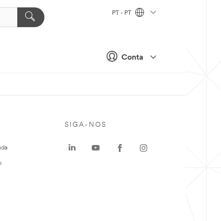
PT - PT
Conta
SIGA-NOS
uda
o