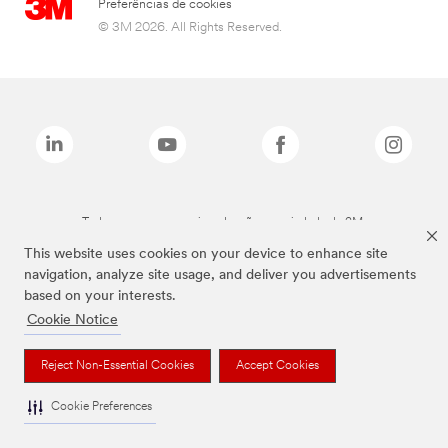
Preferências de cookies
© 3M 2026. All Rights Reserved.
Todas as marcas mencionadas são propriedade da 3M.
This website uses cookies on your device to enhance site
navigation, analyze site usage, and deliver you advertisements
based on your interests.
Cookie Notice
Reject Non-Essential Cookies
Accept Cookies
Cookie Preferences